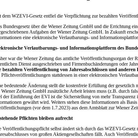
t dem WZEVI-Gesetz entfiel die Verpflichtung zur bezahlten Veröffen
s Bundesgesetz über die Wiener Zeitung GmbH und die Errichtung einer
rgeschriebenen Aufgaben der Wiener Zeitung GmbH. In Zukunft erscheint
formationen eine elektronische Verlautbarungs- und Informationsplattfo
ektronische Verlautbarungs- und Informationsplattform des Bund
sher war die Wiener Zeitung das amtliche Veröffentlichungsorgan der Re
fentlichen Dienst ausgeschrieben und Firmenbuchänderungen oder Jah
r bezahlten Veröffentlichung von Jahresabschlüssen und ander
e Pflichtveröffentlichungen stattdessen in einer elektronischen Verlaut
ne bedeutende Änderung stellt die kostenfreie Erfüllung der gesetzli
e Wiener Zeitung GmbH zusätzliche Arbeit leisten muss (z.B. durch fals
el der Einführung der EVI ist die Sicherstellung von mehr Transparenz 
formationen gewährt wird. Weiters stehen diese Informationen als Basis 
röffentlichungen (vor dem 1.7.2023) aus dem Amtsblatt zur Wiener Zeit
stehende Pflichten bleiben aufrecht
e Veröffentlichungspflicht selbst ändert sich durch das WZEVI-Gesetz n
hresabschlusses von großen Aktiengesellschaften fällt. Auch Veröffe