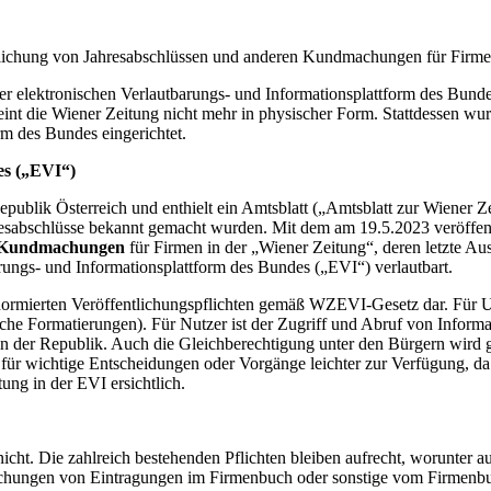
tlichung von Jahresabschlüssen und anderen Kundmachungen für Firmen
 elektronischen Verlautbarungs- und Informationsplattform des Bunde
 die Wiener Zeitung nicht mehr in physischer Form. Stattdessen wurde
rm des Bundes eingerichtet.
es („EVI“)
publik Österreich und enthielt ein Amtsblatt („Amtsblatt zur Wiener Z
resabschlüsse bekannt gemacht wurden. Mit dem am 19.5.2023 veröff
en Kundmachungen
für Firmen in der „Wiener Zeitung“, deren letzte A
barungs- und Informationsplattform des Bundes („EVI“) verlautbart.
ch normierten Veröffentlichungspflichten gemäß WZEVI-Gesetz dar. Fü
che Formatierungen). Für Nutzer ist der Zugriff und Abruf von Informa
in der Republik. Auch die Gleichberechtigung unter den Bürgern wird g
für wichtige Entscheidungen oder Vorgänge leichter zur Verfügung, da si
ung in der EVI ersichtlich.
icht. Die zahlreich bestehenden Pflichten bleiben aufrecht, worunter a
ntlichungen von Eintragungen im Firmenbuch oder sonstige vom Firmen