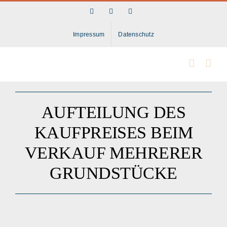
Skip
Facebook
LinkedIn
Instagram
to
content
Impressum
Datenschutz
AUFTEILUNG DES
KAUFPREISES BEIM
VERKAUF MEHRERER
GRUNDSTÜCKE