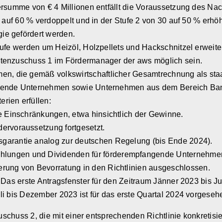
ersumme von € 4 Millionen entfällt die Voraussetzung des Nac
0 auf 60 % verdoppelt und in der Stufe 2 von 30 auf 50 % erhö
ie gefördert werden.
tufe werden um Heizöl, Holzpellets und Hackschnitzel erweiter
stenzuschuss 1 im Fördermanager der aws möglich sein.
 die gemäß volkswirtschaftlicher Gesamtrechnung als staatl
eitende Unternehmen sowie Unternehmen aus dem Bereich Ba
rien erfüllen:
re Einschränkungen, etwa hinsichtlich der Gewinne.
dervoraussetzung fortgesetzt.
sgarantie analog zur deutschen Regelung (bis Ende 2024).
hlungen und Dividenden für förderempfangende Unternehme
erung von Bevorratung in den Richtlinien ausgeschlossen.
 Das erste Antragsfenster für den Zeitraum Jänner 2023 bis Ju
li bis Dezember 2023 ist für das erste Quartal 2024 vorgeseh
chuss 2, die mit einer entsprechenden Richtlinie konkretisie