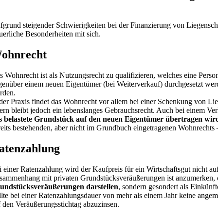
fgrund steigender Schwierigkeiten bei der Finanzierung von Liegenscha
euerliche Besonderheiten mit sich.
ohnrecht
s Wohnrecht ist als Nutzungsrecht zu qualifizieren, welches eine Per
genüber einem neuen Eigentümer (bei Weiterverkauf) durchgesetzt werd
rden.
 der Praxis findet das Wohnrecht vor allem bei einer Schenkung von L
tern bleibt jedoch ein lebenslanges Gebrauchsrecht. Auch bei einem Ver
s belastete Grundstück auf den neuen Eigentümer übertragen wir
reits bestehenden, aber nicht im Grundbuch eingetragenen Wohnrechts – 
atenzahlung
i einer Ratenzahlung wird der Kaufpreis für ein Wirtschaftsgut nicht a
sammenhang mit privaten Grundstücksveräußerungen ist anzumerken, d
undstücksveräußerungen darstellen
, sondern gesondert als Einkünf
llte bei einer Ratenzahlungsdauer von mehr als einem Jahr keine ange
f den Veräußerungsstichtag abzuzinsen.