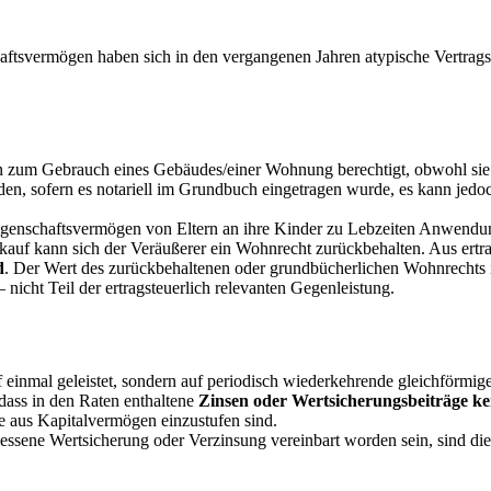
ftsvermögen haben sich in den vergangenen Jahren atypische Vertragsg
son zum Gebrauch eines Gebäudes/einer Wohnung berechtigt, obwohl sie
en, sofern es notariell im Grundbuch eingetragen wurde, es kann jedo
iegenschaftsvermögen von Eltern an ihre Kinder zu Lebzeiten Anwendu
kauf kann sich der Veräußerer ein Wohnrecht zurückbehalten. Aus ertrag
d
. Der Wert des zurückbehaltenen oder grundbücherlichen Wohnrechts i
nicht Teil der ertragsteuerlich relevanten Gegenleistung.
uf einmal geleistet, sondern auf periodisch wiederkehrende gleichförmi
ass in den Raten enthaltene
Zinsen oder Wertsicherungsbeiträge kei
te aus Kapitalvermögen einzustufen sind.
messene Wertsicherung oder Verzinsung vereinbart worden sein, sind di