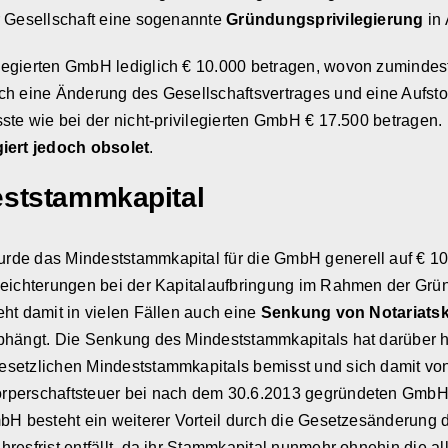
r Gesellschaft eine sogenannte
Gründungsprivilegierung
in
gierten GmbH lediglich € 10.000 betragen, wovon zumindest di
och eine Änderung des Gesellschaftsvertrages und eine Aufst
sste wie bei der nicht-privilegierten GmbH € 17.500 betrage
ert jedoch obsolet
.
eststammkapital
rde das Mindeststammkapital für die GmbH generell auf € 10
rleichterungen bei der Kapitalaufbringung im Rahmen der Gr
ht damit in vielen Fällen auch eine
Senkung von Notariats
abhängt. Die Senkung des Mindeststammkapitals hat darüber 
gesetzlichen Mindeststammkapitals bemisst und sich damit von 
perschaftsteuer bei nach dem 30.6.2013 gegründeten GmbHs au
mbH besteht ein weiterer Vorteil durch die Gesetzesänderung 
resfrist entfällt, da ihr Stammkapital nunmehr ohnehin die a