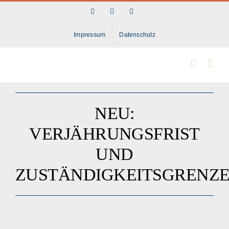
Skip
Facebook
LinkedIn
Instagram
to
content
Impressum
Datenschutz
NEU:
VERJÄHRUNGSFRIST
UND
ZUSTÄNDIGKEITSGRENZ