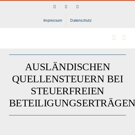
Skip
Facebook
LinkedIn
Instagram
to
content
Impressum
Datenschutz
AUSLÄNDISCHEN
QUELLENSTEUERN BEI
STEUERFREIEN
BETEILIGUNGSERTRÄGE