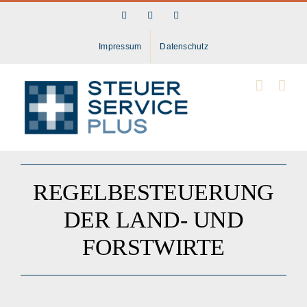
Skip
Facebook
LinkedIn
Instagram
to
content
Impressum
Datenschutz
REGELBESTEUERUNG
DER LAND- UND
FORSTWIRTE