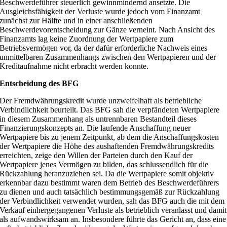
Beschwerdeführer steuerlich gewinnmindernd ansetzte. Die
Ausgleichsfähigkeit der Verluste wurde jedoch vom Finanzamt
zunächst zur Hälfte und in einer anschließenden
Beschwerdevorentscheidung zur Gänze verneint. Nach Ansicht des
Finanzamts lag keine Zuordnung der Wertpapiere zum
Betriebsvermögen vor, da der dafür erforderliche Nachweis eines
unmittelbaren Zusammenhangs zwischen den Wertpapieren und der
Kreditaufnahme nicht erbracht werden konnte.
Entscheidung des BFG
Der Fremdwährungskredit wurde unzweifelhaft als betriebliche
Verbindlichkeit beurteilt. Das BFG sah die verpfändeten Wertpapiere
in diesem Zusammenhang als untrennbaren Bestandteil dieses
Finanzierungskonzepts an. Die laufende Anschaffung neuer
Wertpapiere bis zu jenem Zeitpunkt, ab dem die Anschaffungskosten
der Wertpapiere die Höhe des aushaftenden Fremdwährungskredits
erreichten, zeige den Willen der Parteien durch den Kauf der
Wertpapiere jenes Vermögen zu bilden, das schlussendlich für die
Rückzahlung heranzuziehen sei. Da die Wertpapiere somit objektiv
erkennbar dazu bestimmt waren dem Betrieb des Beschwerdeführers
zu dienen und auch tatsächlich bestimmungsgemäß zur Rückzahlung
der Verbindlichkeit verwendet wurden, sah das BFG auch die mit dem
Verkauf einhergegangenen Verluste als betrieblich veranlasst und damit
als aufwandswirksam an. Insbesondere führte das Gericht an, dass eine