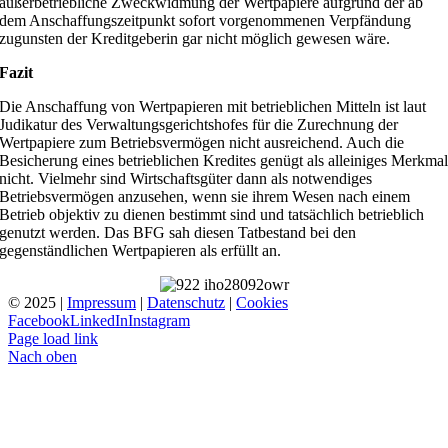
außerbetriebliche Zweckwidmung der Wertpapiere aufgrund der ab
dem Anschaffungszeitpunkt sofort vorgenommenen Verpfändung
zugunsten der Kreditgeberin gar nicht möglich gewesen wäre.
Fazit
Die Anschaffung von Wertpapieren mit betrieblichen Mitteln ist laut
Judikatur des Verwaltungsgerichtshofes für die Zurechnung der
Wertpapiere zum Betriebsvermögen nicht ausreichend. Auch die
Besicherung eines betrieblichen Kredites genügt als alleiniges Merkma
nicht. Vielmehr sind Wirtschaftsgüter dann als notwendiges
Betriebsvermögen anzusehen, wenn sie ihrem Wesen nach einem
Betrieb objektiv zu dienen bestimmt sind und tatsächlich betrieblich
genutzt werden. Das BFG sah diesen Tatbestand bei den
gegenständlichen Wertpapieren als erfüllt an.
© 2025 |
Impressum
|
Datenschutz
|
Cookies
Facebook
LinkedIn
Instagram
Page load link
Nach oben